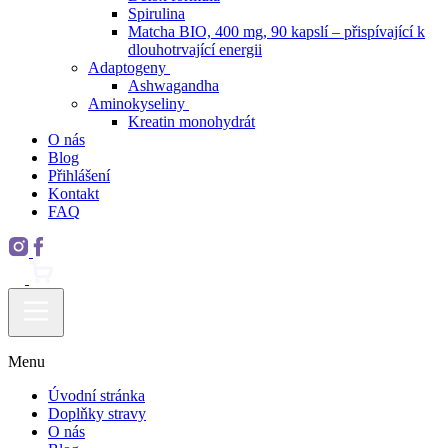
Spirulina
Matcha BIO, 400 mg, 90 kapslí – přispívající k
dlouhotrvající energii
Adaptogeny
Ashwagandha
Aminokyseliny
Kreatin monohydrát
O nás
Blog
Přihlášení
Kontakt
FAQ
Menu
Úvodní stránka
Doplňky stravy
O nás