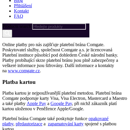
Blog
Přihlášení
Kontakt
FAQ
Products search
Online platby pro nás zajišťuje platební brána Comgate.
Poskytovatel služby, společnost Comgate a.s. je licencovaná
Platební instituce působící pod dohledem České národní banky.
Platby probíhající skrze platební bránu jsou plně zabezpečeny a
veškeré informace jsou šifrovány. Další informace a kontakty
na
www.comgate.cz
.
Platba kartou
Platba kartou je nejpoužívanější platební metodou. Platební brána
Comgate podporuje karty Visa, Visa Electron, Mastercard a Maestro
a také platby
Apple Pay
a
Google Pay
, při nichž zákazník platí
kartou uloženou v Peněžence Apple/Google.
Platební brána Comgate také poskytuje funkce
opakované
platby
,
předautorizace
a
zapamatování karty
spojené s platbou
kartou.