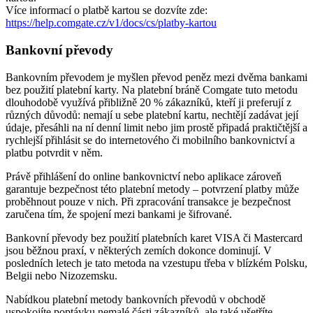
Více informací o platbě kartou se dozvíte zde:
https://help.comgate.cz/v1/docs/cs/platby-kartou
Bankovní převody
Bankovním převodem je myšlen převod peněz mezi dvěma bankami
bez použití platební karty. Na platební bráně Comgate tuto metodu
dlouhodobě využívá přibližně 20 % zákazníků, kteří ji preferují z
různých důvodů: nemají u sebe platební kartu, nechtějí zadávat její
údaje, přesáhli na ní denní limit nebo jim prostě připadá praktičtější a
rychlejší přihlásit se do internetového či mobilního bankovnictví a
platbu potvrdit v něm.
Právě přihlášení do online bankovnictví nebo aplikace zároveň
garantuje bezpečnost této platební metody – potvrzení platby může
proběhnout pouze v nich. Při zpracování transakce je bezpečnost
zaručena tím, že spojení mezi bankami je šifrované.
Bankovní převody bez použití platebních karet VISA či Mastercard
jsou běžnou praxí, v některých zemích dokonce dominují. V
posledních letech je tato metoda na vzestupu třeba v blízkém Polsku,
Belgii nebo Nizozemsku.
Nabídkou platební metody bankovních převodů v obchodě
uspokojíte poptávku nemalé části zákazníků, ale také ušetříte.