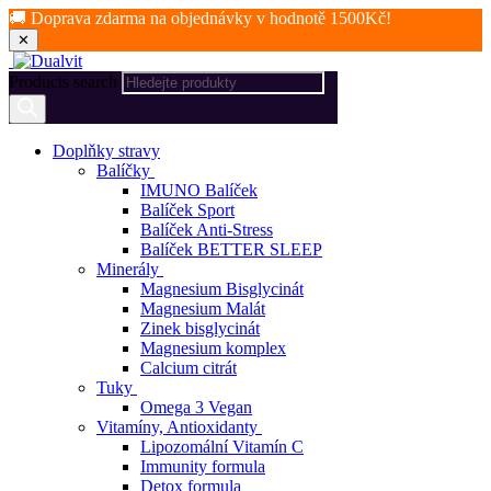
🚚 Doprava zdarma na objednávky v hodnotě 1500Kč!
✕
Products search
Doplňky stravy
Balíčky
IMUNO Balíček
Balíček Sport
Balíček Anti-Stress
Balíček BETTER SLEEP
Minerály
Magnesium Bisglycinát
Magnesium Malát
Zinek bisglycinát
Magnesium komplex
Calcium citrát
Tuky
Omega 3 Vegan
Vitamíny, Antioxidanty
Lipozomální Vitamín C
Immunity formula
Detox formula