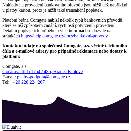
Náklady na provedení bankovního převodu jsou nižší než například
u platby kartou, proto je nižší také transakční poplatek.
Platební brána Comgate nabízí několik typů bankovních převodů,
které se liší způsobem zadání, rychlostí potvrzení i provedení.
Detailní popis jejich průběhu a více informací se dozvíte na
stránkách
https://help.comgate.cz/docs/bankovni-prevody
Kontaktní údaje na společnost Comgate, a.s. včetně telefonního
čísla a e-mailové adresy pro případné reklamace nebo dotazy k
platbám:
Comgate, a.s.
Gočárova třída 1754 / 48b, Hradec Králové
E-mail:
platby-podpora@comgate.cz
Tel:
+420 228 224 267