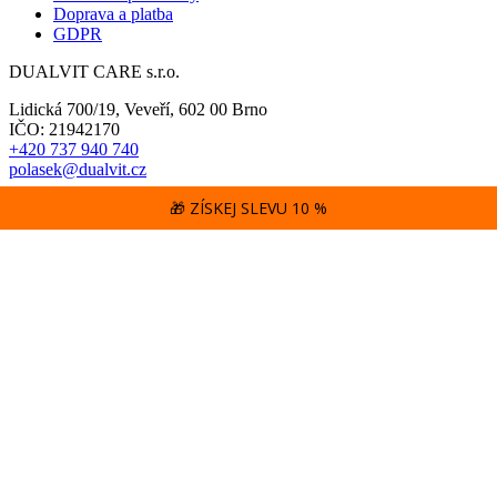
Doprava a platba
GDPR
DUALVIT CARE s.r.o.
Lidická 700/19, Veveří, 602 00 Brno
IČO: 21942170
+420 737 940 740
polasek@dualvit.cz
🎁 ZÍSKEJ SLEVU 10 %
Designed by
Maintained by
Zpět do obchodu
Nákupní košík