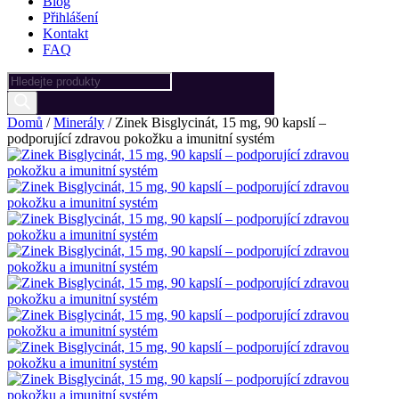
Blog
Přihlášení
Kontakt
FAQ
Products
search
Domů
/
Minerály
/ Zinek Bisglycinát, 15 mg, 90 kapslí –
podporující zdravou pokožku a imunitní systém