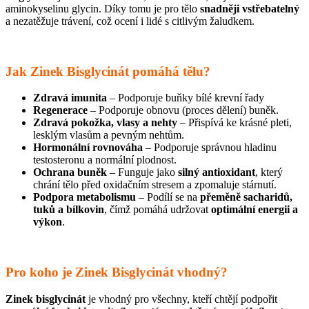
aminokyselinu glycin. Díky tomu je pro tělo
snadněji vstřebatelný
a nezatěžuje trávení, což ocení i lidé s citlivým žaludkem.
Jak Zinek Bisglycinát pomáhá tělu?
Zdravá imunita
– Podporuje buňky bílé krevní řady
Regenerace
– Podporuje obnovu (proces dělení) buněk.
Zdravá pokožka, vlasy a nehty
– Přispívá ke krásné pleti,
lesklým vlasům a pevným nehtům.
Hormonální rovnováha
– Podporuje správnou hladinu
testosteronu a normální plodnost.
Ochrana buněk
– Funguje jako
silný antioxidant
, který
chrání tělo před oxidačním stresem a zpomaluje stárnutí.
Podpora metabolismu
– Podílí se na
přeměně sacharidů,
tuků a bílkovin
, čímž pomáhá udržovat
optimální energii a
výkon
.
Pro koho je Zinek Bisglycinát vhodný?
Zinek bisglycinát
je vhodný pro všechny, kteří chtějí podpořit