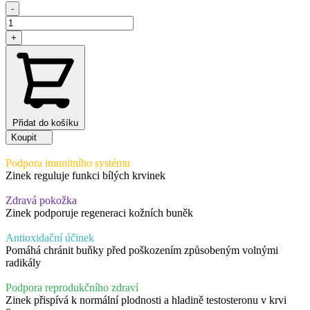
-
Zinek
Bisglycinát,
+
15
mg,
90
kapslí
-
podporující
zdravou
Přidat do košíku
pokožku
Koupit
a
imunitní
Podpora imunitního systému
systém
Zinek reguluje funkci bílých krvinek
množství
Zdravá pokožka
Zinek podporuje regeneraci kožních buněk
Antioxidační účinek
Pomáhá chránit buňky před poškozením způsobeným volnými
radikály
Podpora reprodukčního zdraví
Zinek přispívá k normální plodnosti a hladině testosteronu v krvi