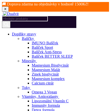
🚚 Doprava zdarma na objednávky v hodnotě 1500Kč!
✕
Products
search
Doplňky stravy
Balíčky
IMUNO Balíček
Balíček Sport
Balíček Anti-Stress
Balíček BETTER SLEEP
Minerály
Magnesium Bisglycinát
Magnesium Malát
Zinek bisglycinát
Magnesium komplex
Calcium citrát
Tuky
Omega 3 Vegan
Vitamíny, Antioxidanty
Lipozomální Vitamín C
Immunity formula
Detox formula