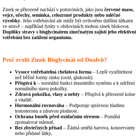
Zinek se přirozeně nachází v potravinách, jako jsou
červené maso,
vejce, ořechy, semínka, celozrnné produkty nebo mléčné
výrobky
. Jeho vstřebávání ale může být ovlivněno dalšími látkami
ve stravě – například fytáty v obilovinách mohou zinek blokovat.
Doplňky stravy s bisglycinátem zinečnatým zajistí jeho efektivní
vstřebání bez zatížení organismu.
Proč zvolit Zinek Bisglycinát od Dualvit?
Vysoce vstřebatelná chelátová forma
– Lepší využitelnost
než běžné formy zinku (oxid, glukonát).
Přispívá k
– normální funkci imunitního systému a k udržení
normálního stavu pokožky.
Zdravá pokožka, vlasy a nehty
– Přispívá k přirozené kráse
a vitalitě.
Hormonální rovnováha
– Podporuje správnou hladinu
testosteronu a zdravou plodnost.
Ochrana buněk před oxidačním stresem
– Pomáhá
zpomalovat stárnutí.
Bez zbytečných přísad
– Žádná umělá barviva, konzervanty
nebo přidané látky.