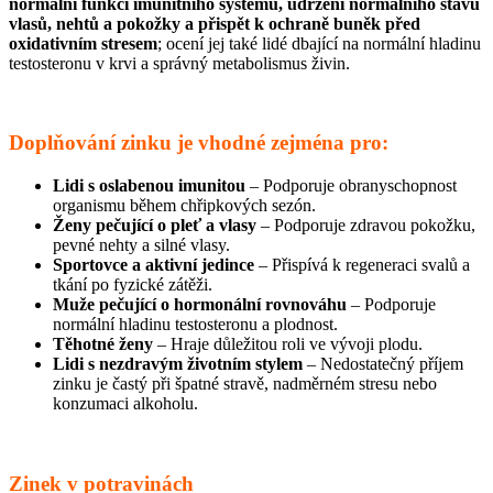
normální funkci imunitního systému, udržení normálního stavu
vlasů, nehtů a pokožky a přispět k ochraně buněk před
oxidativním stresem
; ocení jej také lidé dbající na normální hladinu
testosteronu v krvi a správný metabolismus živin.
Doplňování zinku je vhodné zejména pro:
Lidi s oslabenou imunitou
– Podporuje obranyschopnost
organismu během chřipkových sezón.
Ženy pečující o pleť a vlasy
– Podporuje zdravou pokožku,
pevné nehty a silné vlasy.
Sportovce a aktivní jedince
– Přispívá k regeneraci svalů a
tkání po fyzické zátěži.
Muže pečující o hormonální rovnováhu
– Podporuje
normální hladinu testosteronu a plodnost.
Těhotné ženy
– Hraje důležitou roli ve vývoji plodu.
Lidi s nezdravým životním stylem
– Nedostatečný příjem
zinku je častý při špatné stravě, nadměrném stresu nebo
konzumaci alkoholu.
Zinek v potravinách