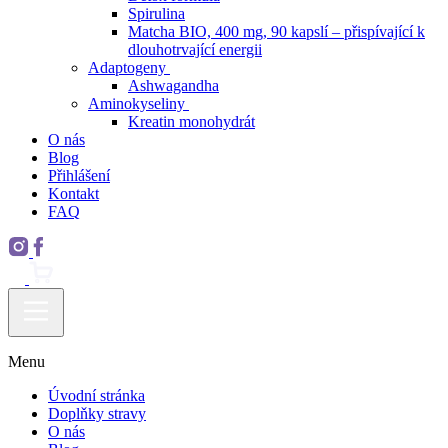
Spirulina
Matcha BIO, 400 mg, 90 kapslí – přispívající k
dlouhotrvající energii
Adaptogeny
Ashwagandha
Aminokyseliny
Kreatin monohydrát
O nás
Blog
Přihlášení
Kontakt
FAQ
Menu
Úvodní stránka
Doplňky stravy
O nás