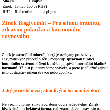
Složka
1 kapsle
Zinek
15 mg (150 % RHP)
RHP
Referenční hodnota příjmu
Zinek Bisglycinát – Pro silnou imunitu,
zdravou pokožku a hormonální
rovnováhu
Zinek je
esenciální minerál
, který je nezbytný pro stovky
enzymatických procesů v těle. Podporuje
správnou funkci
imunitního systému, dělení buněk
a přispívá k
normální hladině
hormonů
. Tělo si jej neumí samo vytvořit, a proto je důležité zajistit
jeho dostatečný příjem stravou nebo doplňky.
Jaký je rozdíl mezi jednotlivými formami zinku?
Ne všechny formy zinku jsou stejně dobře vstřebatelné.
Zinek
bisglycinát
je
chelátová forma
, což znamená, že je navázán na