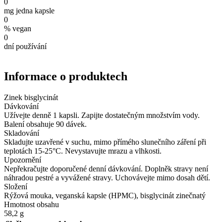
0
mg jedna kapsle
0
% vegan
0
dní používání
Informace o produktech
Zinek bisglycinát
Dávkování
Užívejte denně 1 kapsli. Zapijte dostatečným množstvím vody.
Balení obsahuje 90 dávek.
Skladování
Skladujte uzavřené v suchu, mimo přímého slunečního záření při
teplotách 15-25°C. Nevystavujte mrazu a vlhkosti.
Upozornění
Nepřekračujte doporučené denní dávkování. Doplněk stravy není
náhradou pestré a vyvážené stravy. Uchovávejte mimo dosah dětí.
Složení
Rýžová mouka, veganská kapsle (HPMC), bisglycinát zinečnatý
Hmotnost obsahu
58,2 g