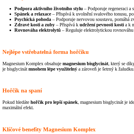
Podpora aktivního životního stylu
– Podporuje regeneraci a s
Spánek a relaxace
– Přispívá k uvolnění svalového tonusu, po
Psychická pohoda
– Podporuje nervovou soustavu, pomáhá zvlá
Zdravé kosti a zuby
– Přispívá k
udržení pevnosti kostí
a k n
Rovnováha elektrolytů
– Reguluje elektrolytickou rovnováh
Nejlépe vstřebatelná forma hořčíku
Magnesium Komplex obsahuje
magnesium bisglycinát
, který se dí
je bisglycinát
mnohem lépe využitelný
a zároveň je šetrný k žaludku
Hořčík na spaní
Pokud hledáte
hořčík pro lepší spánek
, magnesium bisglycinát je id
maximální efekt.
Klíčové benefity Magnesium Komplex