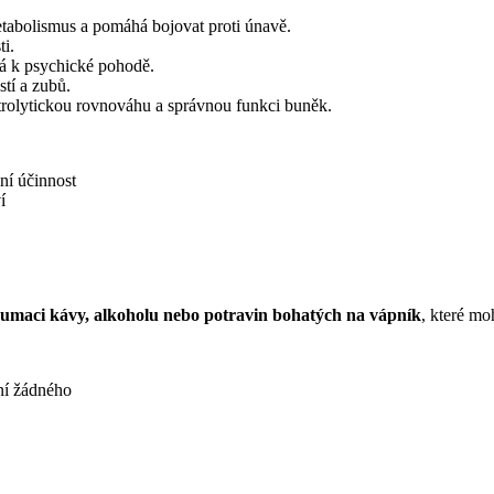
tabolismus a pomáhá bojovat proti únavě.
ti.
vá k psychické pohodě.
tí a zubů.
rolytickou rovnováhu a správnou funkci buněk.
ní účinnost
í
zumaci kávy, alkoholu nebo potravin bohatých na vápník
, které mo
ení žádného