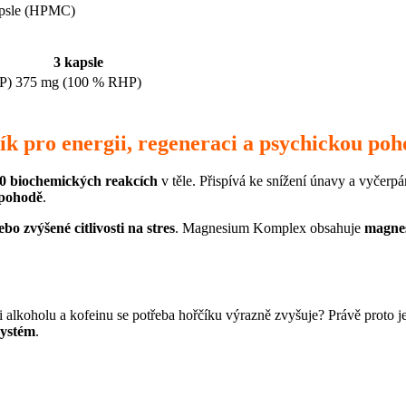
kapsle (HPMC)
3 kapsle
P)
375 mg (100 % RHP)
k pro energii, regeneraci a psychickou po
0 biochemických reakcích
v těle. Přispívá ke snížení únavy a vyčerpá
 pohodě
.
 zvýšené citlivosti na stres
. Magnesium Komplex obsahuje
magnes
i alkoholu a kofeinu se potřeba hořčíku výrazně zvyšuje? Právě proto je
systém
.