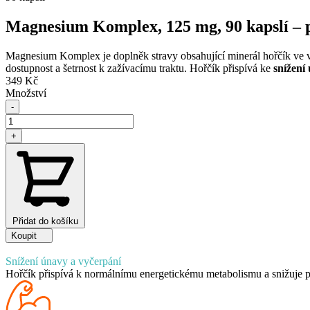
Magnesium Komplex, 125 mg, 90 kapslí – př
Magnesium Komplex je doplněk stravy obsahující minerál hořčík ve
dostupnost a šetrnost k zažívacímu traktu. Hořčík přispívá ke
snížení 
349
Kč
Množství
-
Magnesium
Komplex,
+
125
mg,
90
kapslí
-
přispívající
ke
Přidat do košíku
snížení
Koupit
únavy
a
Snížení únavy a vyčerpání
vyčerpání
Hořčík přispívá k normálnímu energetickému metabolismu a snižuje 
množství