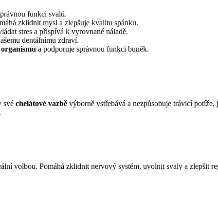
právnou funkci svalů.
máhá zklidnit mysl a zlepšuje kvalitu spánku.
dat stres a přispívá k vyrovnané náladě.
ašemu dentálnímu zdraví.
u
organismu
a podporuje správnou funkci buněk.
ky své
chelátové vazbě
výborně vstřebává a nezpůsobuje trávicí potíže,
.
eální volbou. Pomáhá zklidnit nervový systém, uvolnit svaly a zlepšit 