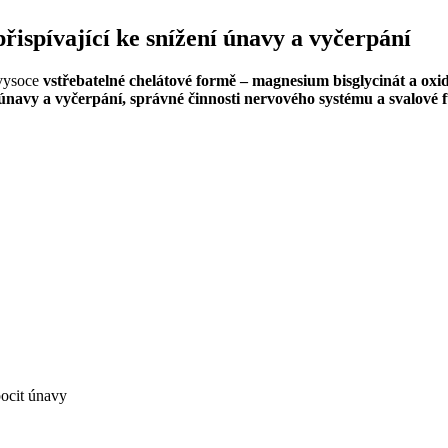
ispívající ke snížení únavy a vyčerpání
 vysoce
vstřebatelné chelátové formě –
magnesium bisglycinát a oxi
únavy a vyčerpání, správné činnosti nervového systému a svalové f
pocit únavy