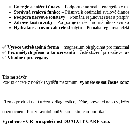
Energie a snížení únavy
– Podporuje normální energetický me
Správná svalová funkce
– Přispívá k optimální svalové činnos
Podpora nervové soustavy
– Pomáhá regulovat stres a přispí
Zdravé kosti a zuby
– Podporuje udržení normálního stavu kos
Hydratace a rovnováha elektrolytů
– Pomáhá regulovat elekt
✅
Vysoce vstřebatelná forma
– magnesium bisglycinát pro maximál
✅
Bez umělých přísad a konzervantů
– čisté složení pro vaše zdrav
✅
Vhodné i pro vegany
Tip na závěr
Pokud chcete z hořčíku vytěžit maximum,
vyhněte se současné kon
„Tento produkt není určen k diagnostice, léčbě, prevenci nebo vyléč
onemocnění. Pro zdravotní potíže kontaktujte odborníka.“
Vyrobeno v ČR pro společnost DUALVIT CARE s.r.o.