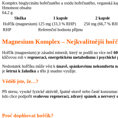
Komplex bisglycinátu hořečnatého a oxidu hořečnatého, veganská 
Hmotnost obsahu
64,2 g
Složka
1 kapsle
2 kapsle
Hořčík (magnesium)
125 mg (33,3 % RHP)
250 mg (66,7 % RH
RHP
Referenční hodnota příjmu
Magnesium Komplex – Nejkvalitnější hořčí
Hořčík (magnesium) je zásadní minerál, který se podílí na více než
60
klíčovou roli v
regeneraci, energetickém metabolismu i psychické
Nedostatek hořčíku může vést k
únavě, spánkovému nekomfortu nebo
je
šetrná k žaludku
a tělo ji snadno využije.
Věděli jste, že…?
Při stresu, vysoké fyzické aktivitě, špatné stravě nebo časté konzumac
kdo chce podpořit
svalovou regeneraci, zdravý spánek a nervový 
Proč doplňovat hořčík?