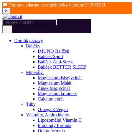
🚚 Doprava zdarma na objednávky v hodnotě 1500Kč!
✕
Products
search
Doplňky stravy
Balíčky
IMUNO Balíček
Balíček Sport
Balíček Anti-Stress
Balíček BETTER SLEEP
Minerály
Magnesium Bisglycinát
Magnesium Malát
Zinek bisglycinát
Magnesium komplex
Calcium citrát
Tuky
Omega 3 Vegan
Vitamíny, Antioxidanty
Lipozomální Vitamín C
Immunity formula
Detox formula