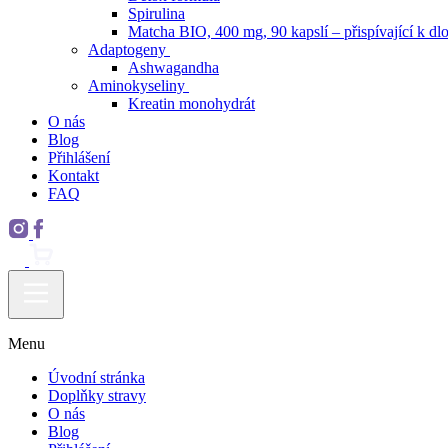
Spirulina
Matcha BIO, 400 mg, 90 kapslí – přispívající k dlo
Adaptogeny
Ashwagandha
Aminokyseliny
Kreatin monohydrát
O nás
Blog
Přihlášení
Kontakt
FAQ
Menu
Úvodní stránka
Doplňky stravy
O nás
Blog