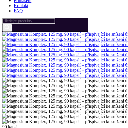
Přihlášení
Kontakt
FAQ
Products
search
90 kapslí