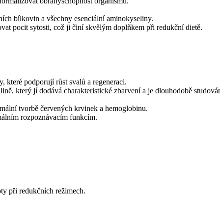
normalizovat obranyschopnost organismu.
ích bílkovin a všechny esenciální aminokyseliny.
 pocit sytosti, což ji činí skvělým doplňkem při redukční dietě.
 které podporují růst svalů a regeneraci.
ině, který jí dodává charakteristické zbarvení a je dlouhodobě studová
mální tvorbě červených krvinek a hemoglobinu.
rmálním rozpoznávacím funkcím.
ty při redukčních režimech.