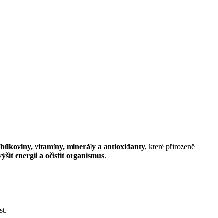
e
bílkoviny, vitamíny, minerály a antioxidanty
, které přirozeně
ýšit energii a očistit organismus
.
st.