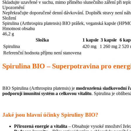
Skladujte uzavřené v suchu, mimo přímého slunečního záření při tepl
Upozornění
Nepřekračujte doporučené denní dávkování. Doplněk stravy není náhr
Složení
Spirulina (Arthrospira platensis) BIO prášek, veganská kapsle (HPM
Hmotnost obsahu
46,2 g
Složka
1 kapsle
3 kapsle
6 kaps
Spirulina
420 mg
1 260 mg
2 520
Referenční hodnota příjmu není stanovena
Spirulina BIO – Superpotravina pro energii
BIO Spirulina (Arthrospira platensis) je
modrozelená sladkovodní ř
podporují imunitní systém a celkovou vitalitu
. Spirulina je oblíbe
Jaké jsou hlavní účinky Spiruliny BIO?
Přirozená energie a vitalita
– Obsahuje vysoké množství želez