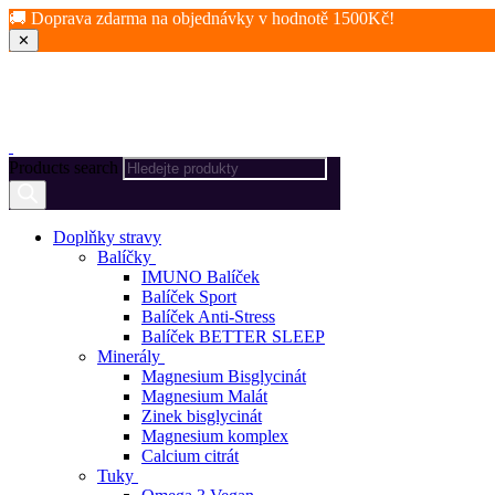
🚚 Doprava zdarma na objednávky v hodnotě 1500Kč!
✕
Products search
Doplňky stravy
Balíčky
IMUNO Balíček
Balíček Sport
Balíček Anti-Stress
Balíček BETTER SLEEP
Minerály
Magnesium Bisglycinát
Magnesium Malát
Zinek bisglycinát
Magnesium komplex
Calcium citrát
Tuky