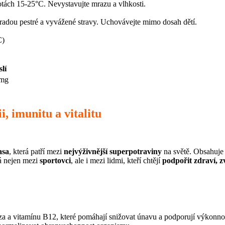
otách 15-25°C. Nevystavujte mrazu a vlhkosti.
adou pestré a vyvážené stravy. Uchovávejte mimo dosah dětí.
C)
lí
 mg
, imunitu a vitalitu
asa
, která patří mezi
nejvýživnější superpotraviny
na světě. Obsahuj
ná nejen mezi
sportovci
, ale i mezi lidmi, kteří chtějí
podpořit zdraví, zv
a a vitamínu B12, které pomáhají snižovat únavu a podporují výkonno