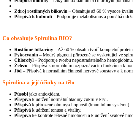
Podpora imunity
– Díky antioxidantům a chlorofylu pomáhá 
Zdroj rostlinných bílkovin
– Obsahuje až 60 % vysoce kvalitn
Přispívá k hubnutí
– Podporuje metabolismus a pomáhá udržovat
Co obsahuje Spirulina BIO?
Rostlinné bílkoviny
– Až 60 % obsahu tvoří kompletní proteiny,
Fykocyanin
– Modrý pigment přirozeně se vyskytující ve spirul
Chlorofyl
– Podporuje tvorbu nepostradatelného hemoglobinu.
Železo
– Přispívá k normálním rozpoznávacím funkcím a k nor
Jód
– Přispívá k normálním činnosti nervové soustavy a k no
Spirulina a její účinky na tělo
Působí
jako antioxidant.
Přispívá
k udržení normální hladiny cukru v krvi.
Přispívá
k přirozené obranyschopnosti (imunitnímu systému).
Přispívá
k udržení tonusu a vitality.
Přispívá
ke kontrole tělesné hmotnosti a k udržení svalové hmo