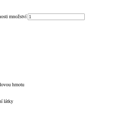
nosti množství
valovou hmotu
í látky