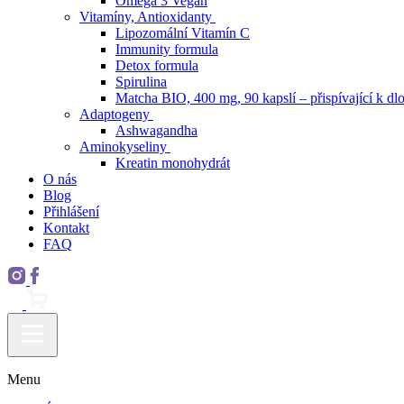
Omega 3 Vegan
Vitamíny, Antioxidanty
Lipozomální Vitamín C
Immunity formula
Detox formula
Spirulina
Matcha BIO, 400 mg, 90 kapslí – přispívající k dlo
Adaptogeny
Ashwagandha
Aminokyseliny
Kreatin monohydrát
O nás
Blog
Přihlášení
Kontakt
FAQ
Menu